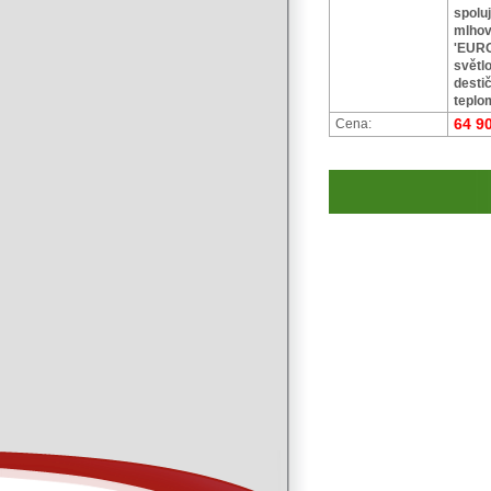
spolu
mlhovk
'EURO
svět
desti
teplo
64 9
Cena: