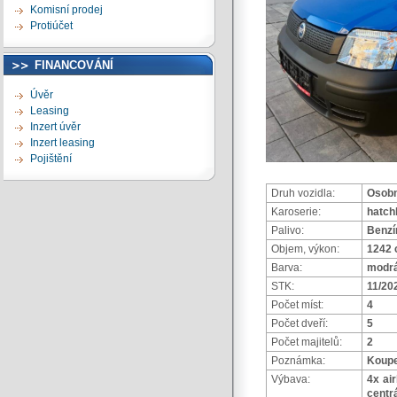
Komisní prodej
Protiúčet
FINANCOVÁNÍ
Úvěr
Leasing
Inzert úvěr
Inzert leasing
Pojištění
Druh vozidla:
Osobn
Karoserie:
hatch
Palivo:
Benzí
Objem, výkon:
1242 
Barva:
modr
STK:
11/20
Počet míst:
4
Počet dveří:
5
Počet majitelů:
2
Poznámka:
Koupe
Výbava:
4x ai
cent